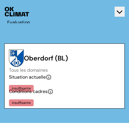
Evaluation
Agir
A propos d'OK Climat
Contact
Oberdorf (BL)
Français
Tous les domaines
Deutsch
Situation actuelle
insuffisante
Conditions cadres
insuffisante