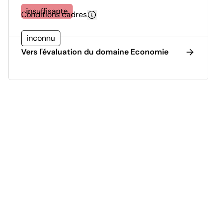
insuffisante
Conditions cadres
inconnu
Vers l'évaluation du domaine Economie