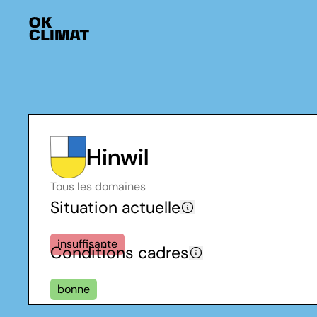
Hinwil
Tous les domaines
Situation actuelle
insuffisante
Conditions cadres
bonne