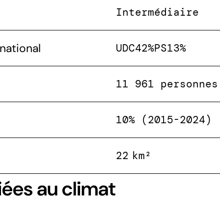
Intermédiaire
national
UDC
42%
PS
13%
11 961 personnes
10% (2015-2024)
22 km²
iées au climat