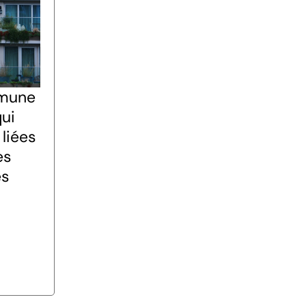
mune
qui
liées
es
es