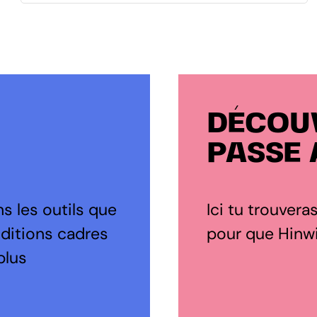
DÉCOUV
PASSE 
s les outils que
Ici tu trouvera
nditions cadres
pour que Hinwil
plus