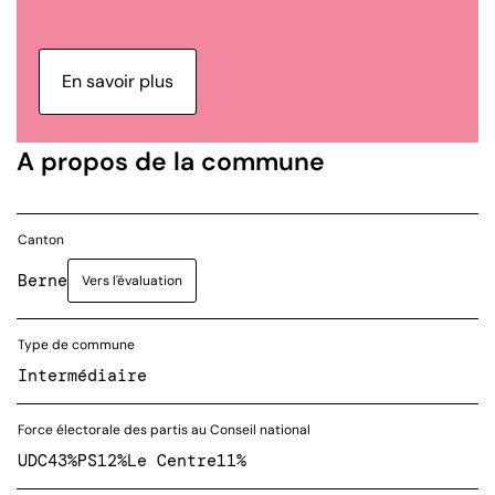
En savoir plus
A propos de la commune
Canton
Berne
Vers l'évaluation
Type de commune
Intermédiaire
Force électorale des partis au Conseil national
UDC
43%
PS
12%
Le Centre
11%