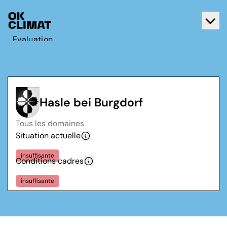
Evaluation
Agir
A propos d'OK Climat
Contact
Hasle bei Burgdorf
Français
Tous les domaines
Deutsch
Situation actuelle
insuffisante
Conditions cadres
insuffisante