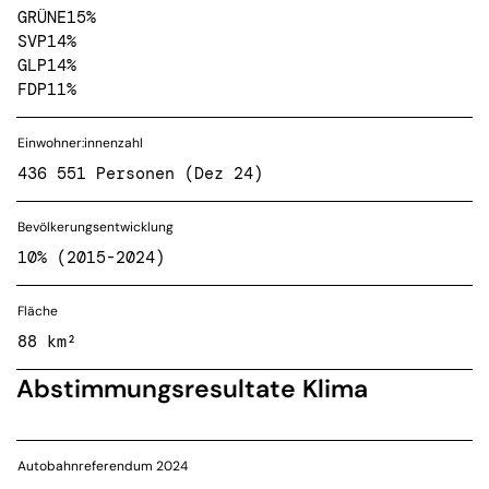
GRÜNE
15%
SVP
14%
GLP
14%
FDP
11%
Einwohner:innenzahl
436 551 Personen (Dez 24)
Bevölkerungsentwicklung
10% (2015-2024)
Fläche
88 km²
Abstimmungsresultate Klima
Autobahnreferendum 2024