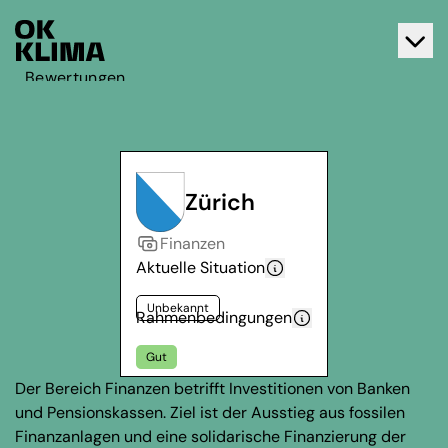
Bewertungen
Aktiv werden
Über OK Klima
Kontakt
Zürich
Deutsch
Finanzen
Français
Aktuelle Situation
Unbekannt
Rahmenbedingungen
Gut
Der Bereich Finanzen betrifft Investitionen von Banken
und Pensionskassen. Ziel ist der Ausstieg aus fossilen
Finanzanlagen und eine solidarische Finanzierung der