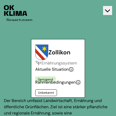
Bewertungen
Aktiv werden
Über OK Klima
Kontakt
Zollikon
Deutsch
Ernährungssystem
Français
Aktuelle Situation
Genügend
Rahmenbedingungen
Unbekannt
Der Bereich umfasst Landwirtschaft, Ernährung und
öffentliche Grünflächen. Ziel ist eine stärker pflanzliche
und regionale Ernährung, sowie eine