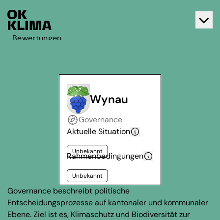
Bewertungen
Aktiv werden
Über OK Klima
Kontakt
Wynau
Deutsch
Governance
Français
Aktuelle Situation
Unbekannt
Rahmenbedingungen
Unbekannt
Governance beschreibt politische
Entscheidungsprozesse auf kantonaler und kommunaler
Ebene. Ziel ist es, Klimaschutz und Biodiversität zur