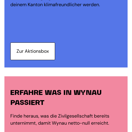
deinem Kanton klimafreundlicher werden.
Zur Aktionsbox
ERFAHRE WAS IN WYNAU
PASSIERT
Finde heraus, was die Zivilgesellschaft bereits
unternimmt, damit Wynau netto-null erreicht.