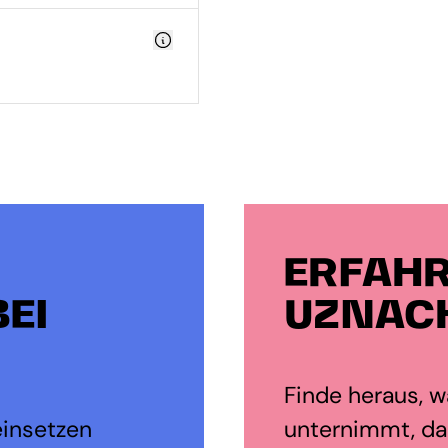
ERFAHR
EI
UZNACH
Finde heraus, wa
einsetzen
unternimmt, dam