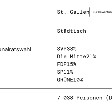
St. Gallen
Zur Bewertun
Städtisch
SVP
33%
onalratswahl
Die Mitte
21%
FDP
15%
SP
11%
GRÜNE
10%
7 038 Personen (