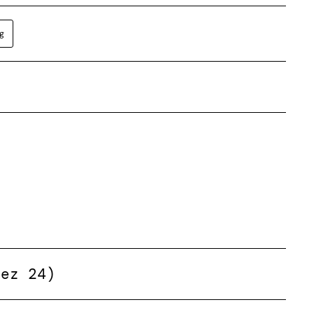
g
Dez 24)