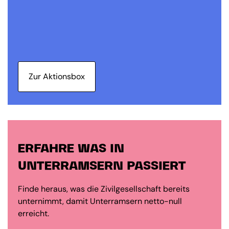
Zur Aktionsbox
ERFAHRE WAS IN
UNTERRAMSERN PASSIERT
Finde heraus, was die Zivilgesellschaft bereits
unternimmt, damit Unterramsern netto-null
erreicht.