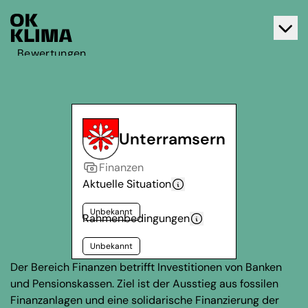
Bewertungen
Aktiv werden
Über OK Klima
Kontakt
Unterramsern
Deutsch
Finanzen
Français
Aktuelle Situation
Unbekannt
Rahmenbedingungen
Unbekannt
Der Bereich Finanzen betrifft Investitionen von Banken
und Pensionskassen. Ziel ist der Ausstieg aus fossilen
Finanzanlagen und eine solidarische Finanzierung der