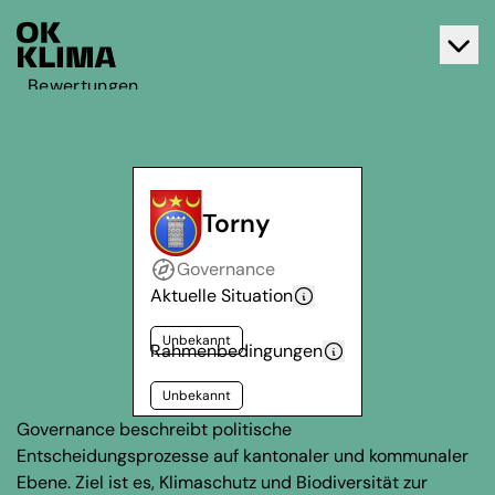
Bewertungen
Aktiv werden
Über OK Klima
Kontakt
Torny
Deutsch
Governance
Français
Aktuelle Situation
Unbekannt
Rahmenbedingungen
Unbekannt
Governance beschreibt politische
Entscheidungsprozesse auf kantonaler und kommunaler
Ebene. Ziel ist es, Klimaschutz und Biodiversität zur