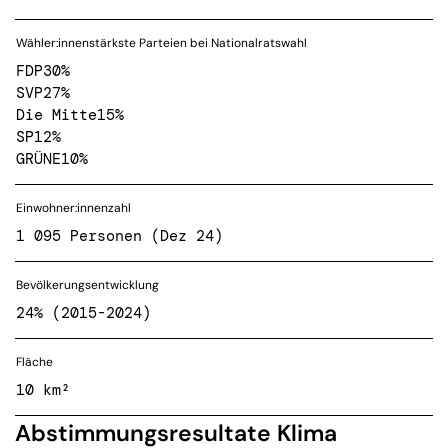
Wähler:innenstärkste Parteien bei Nationalratswahl
FDP
30%
SVP
27%
Die Mitte
15%
SP
12%
GRÜNE
10%
Einwohner:innenzahl
1 095 Personen (Dez 24)
Bevölkerungsentwicklung
24% (2015-2024)
Fläche
10 km²
Abstimmungsresultate Klima