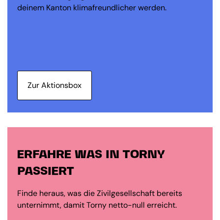
deinem Kanton klimafreundlicher werden.
Zur Aktionsbox
ERFAHRE WAS IN TORNY
PASSIERT
Finde heraus, was die Zivilgesellschaft bereits
unternimmt, damit Torny netto-null erreicht.