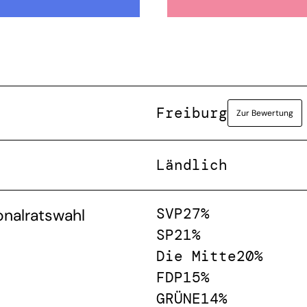
Freiburg
Zur Bewertung
Ländlich
SVP
27%
onalratswahl
SP
21%
Die Mitte
20%
FDP
15%
GRÜNE
14%