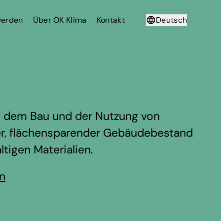
werden
Über OK Klima
Kontakt
Deutsch
Français
us dem Bau und der Nutzung von
nter, flächensparender Gebäudebestand
tigen Materialien.
en