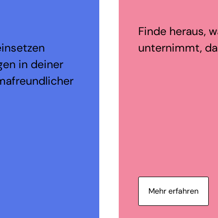
Finde heraus, wa
einsetzen
unternimmt, dam
en in deiner
mafreundlicher
Mehr erfahren