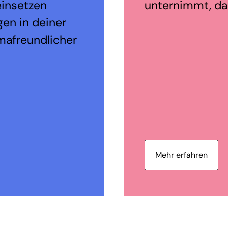
einsetzen
unternimmt, dam
en in deiner
mafreundlicher
Mehr erfahren