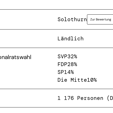
Solothurn
Zur Bewertung
Ländlich
SVP
32%
onalratswahl
FDP
28%
SP
14%
Die Mitte
10%
1 176 Personen (