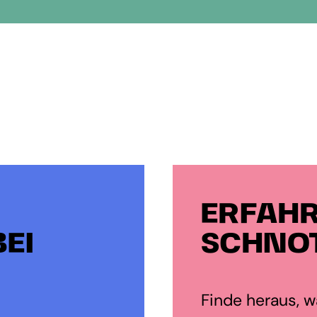
ERFAHR
EI
SCHNOT
Finde heraus, wa