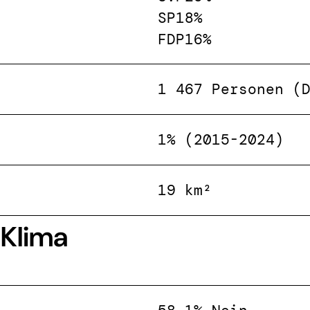
SP
18%
FDP
16%
1 467 Personen (
1% (2015-2024)
19 km²
 Klima