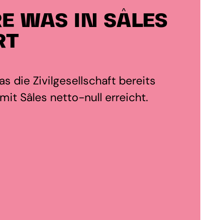
E WAS IN SÂLES
RT
s die Zivilgesellschaft bereits
it Sâles netto-null erreicht.