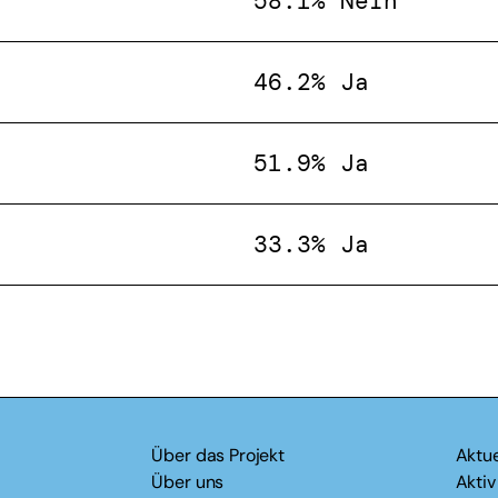
58.1% Nein
46.2% Ja
51.9% Ja
33.3% Ja
Über das Projekt
Aktue
Über uns
Akti