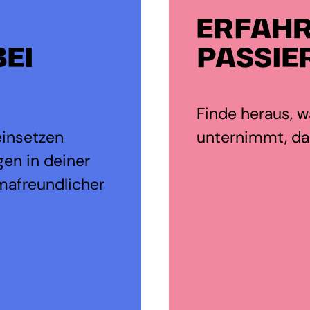
ERFAHR
EI
PASSIE
Finde heraus, wa
einsetzen
unternimmt, dam
en in deiner
mafreundlicher