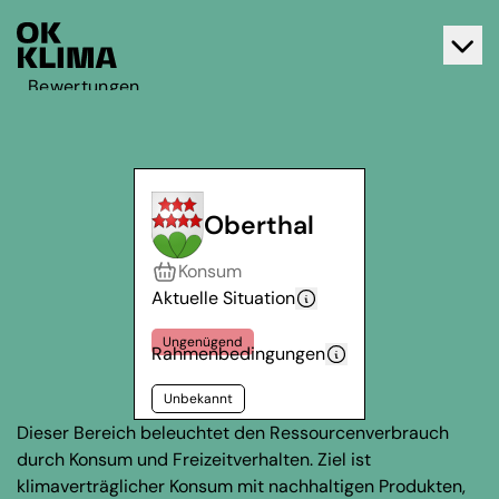
Bewertungen
Aktiv werden
Über OK Klima
Kontakt
Oberthal
Deutsch
Konsum
Français
Aktuelle Situation
Ungenügend
Rahmenbedingungen
Unbekannt
Dieser Bereich beleuchtet den Ressourcenverbrauch
durch Konsum und Freizeitverhalten. Ziel ist
klimaverträglicher Konsum mit nachhaltigen Produkten,