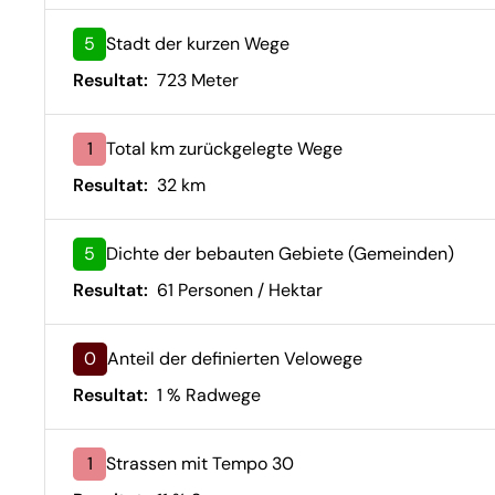
5
Stadt der kurzen Wege
Resultat:
723 Meter
1
Total km zurückgelegte Wege
Resultat:
32 km
5
Dichte der bebauten Gebiete (Gemeinden)
Resultat:
61 Personen / Hektar
0
Anteil der definierten Velowege
Resultat:
1 % Radwege
1
Strassen mit Tempo 30