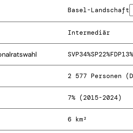
Basel-Landschaft
Intermediär
onalratswahl
SVP
34%
SP
22%
FDP
13
2 577 Personen (
7% (2015-2024)
6 km²