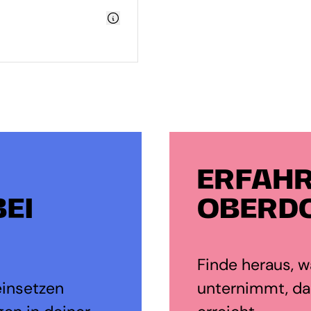
ERFAHR
EI
OBERDO
Finde heraus, wa
einsetzen
unternimmt, da