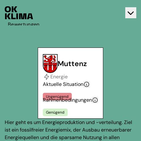
Bewertungen
Aktiv werden
Über OK Klima
Kontakt
Muttenz
Deutsch
Energie
Français
Aktuelle Situation
Ungenügend
Rahmenbedingungen
Genügend
Hier geht es um Energieproduktion und -verteilung. Ziel
ist ein fossilfreier Energiemix, der Ausbau erneuerbarer
Energiequellen und die sparsame Nutzung in allen