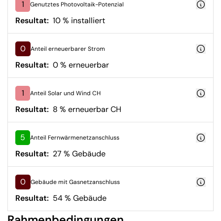
1
Genutztes Photovoltaik-Potenzial
Resultat:
10 % installiert
0
Anteil erneuerbarer Strom
Resultat:
0 % erneuerbar
1
Anteil Solar und Wind CH
Resultat:
8 % erneuerbar CH
5
Anteil Fernwärmenetzanschluss
Resultat:
27 % Gebäude
0
Gebäude mit Gasnetzanschluss
Resultat:
54 % Gebäude
Rahmenbedingungen