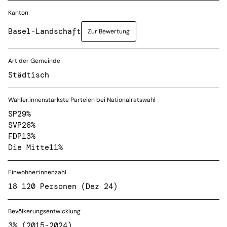
Kanton
Basel-Landschaft
Zur Bewertung
Art der Gemeinde
Städtisch
Wähler:innenstärkste Parteien bei Nationalratswahl
SP
29%
SVP
26%
FDP
13%
Die Mitte
11%
Einwohner:innenzahl
18 120 Personen (Dez 24)
Bevölkerungsentwicklung
3% (2015-2024)