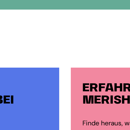
ERFAHR
EI
MERISH
Finde heraus, wa