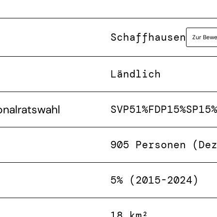
Schaffhausen
Zur Bewe
Ländlich
onalratswahl
SVP
51%
FDP
15%
SP
15
905 Personen (De
5% (2015-2024)
18 km²