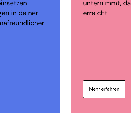
einsetzen
unternimmt, da
en in deiner
erreicht.
mafreundlicher
Mehr erfahren