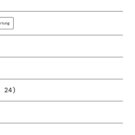
rtung
%
z 24)