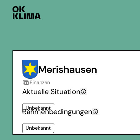
Merishausen
Finanzen
Aktuelle Situation
Unbekannt
Rahmenbedingungen
Unbekannt