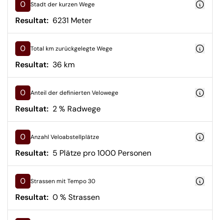
0
Stadt der kurzen Wege
Resultat:
6231 Meter
0
Total km zurückgelegte Wege
Resultat:
36 km
0
Anteil der definierten Velowege
Resultat:
2 % Radwege
0
Anzahl Veloabstellplätze
Resultat:
5 Plätze pro 1000 Personen
0
Strassen mit Tempo 30
Resultat:
0 % Strassen