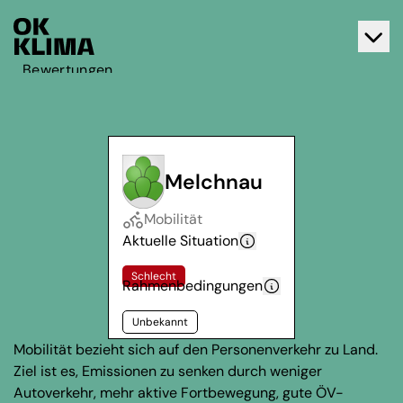
Bewertungen
Aktiv werden
Über OK Klima
Kontakt
Melchnau
Deutsch
Mobilität
Français
Aktuelle Situation
Schlecht
Rahmenbedingungen
Unbekannt
Mobilität bezieht sich auf den Personenverkehr zu Land.
Ziel ist es, Emissionen zu senken durch weniger
Autoverkehr, mehr aktive Fortbewegung, gute ÖV-