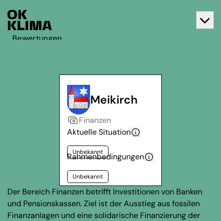
Bewertungen
Aktiv werden
Über OK Klima
Kontakt
Meikirch
Deutsch
Finanzen
Français
Aktuelle Situation
Unbekannt
Rahmenbedingungen
Unbekannt
Der Bereich Finanzen betrifft Investitionen von Banken
und Pensionskassen. Ziel ist der Ausstieg aus fossilen
Finanzanlagen und eine solidarische Finanzierung der