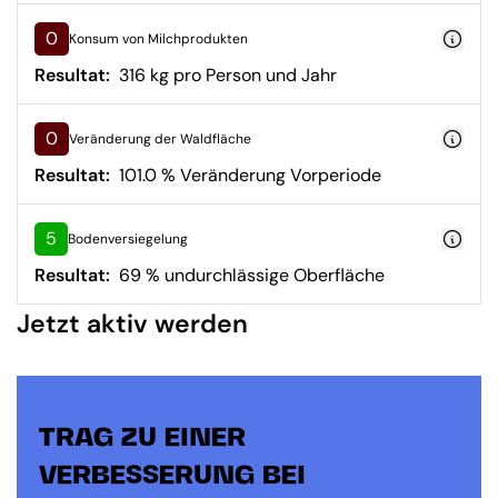
0
Konsum von Milchprodukten
Resultat:
316 kg pro Person und Jahr
0
Veränderung der Waldfläche
Resultat:
101.0 % Veränderung Vorperiode
5
Bodenversiegelung
Resultat:
69 % undurchlässige Oberfläche
Jetzt aktiv werden
TRAG ZU EINER
VERBESSERUNG BEI