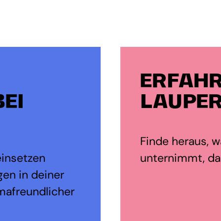
ERFAHR
EI
LAUPER
Finde heraus, wa
einsetzen
unternimmt, dam
en in deiner
mafreundlicher