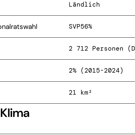
Ländlich
onalratswahl
SVP
56%
2 712 Personen (
2% (2015-2024)
21 km²
 Klima