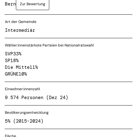
Bern
Zur Bewertung
Art der Gemeinde
Intermediär
Wähler:innenstärkste Parteien bei Nationalratswahl
SVP
33%
SP
18%
Die Mitte
11%
GRÜNE
10%
Einwohner:innenzahl
9 574 Personen (Dez 24)
Bevölkerungsentwicklung
5% (2015-2024)
Fläche