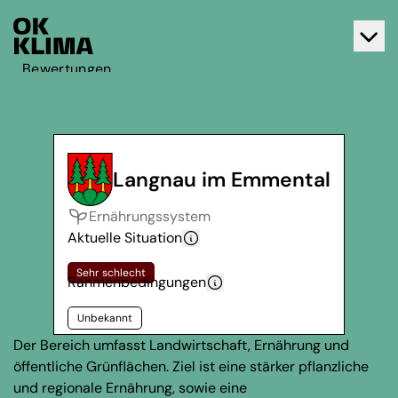
Bewertungen
Aktiv werden
Über OK Klima
Kontakt
Langnau im Emmental
Deutsch
Ernährungssystem
Français
Aktuelle Situation
Sehr schlecht
Rahmenbedingungen
Unbekannt
Der Bereich umfasst Landwirtschaft, Ernährung und
öffentliche Grünflächen. Ziel ist eine stärker pflanzliche
und regionale Ernährung, sowie eine