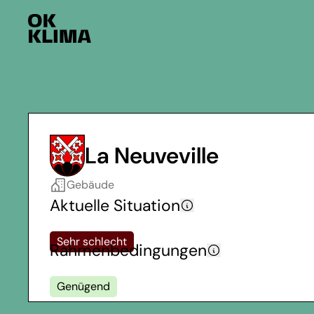
La Neuveville
Gebäude
Aktuelle Situation
Sehr schlecht
Rahmenbedingungen
Genügend