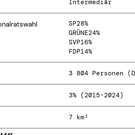
Intermediär
SP
28%
onalratswahl
GRÜNE
24%
SVP
16%
FDP
14%
3 804 Personen (
3% (2015-2024)
7 km²