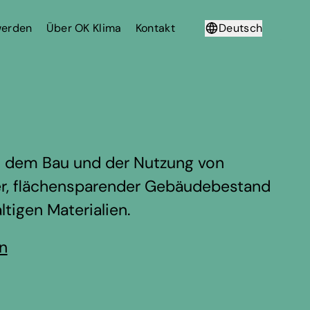
werden
Über OK Klima
Kontakt
Deutsch
Français
us dem Bau und der Nutzung von
nter, flächensparender Gebäudebestand
tigen Materialien.
en