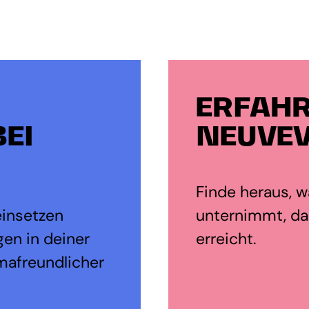
ERFAHR
EI
NEUVEV
Finde heraus, wa
einsetzen
unternimmt, dam
en in deiner
erreicht.
mafreundlicher