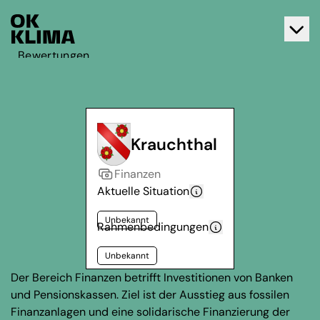
Bewertungen
Aktiv werden
Über OK Klima
Kontakt
Krauchthal
Deutsch
Finanzen
Français
Aktuelle Situation
Unbekannt
Rahmenbedingungen
Unbekannt
Der Bereich Finanzen betrifft Investitionen von Banken
und Pensionskassen. Ziel ist der Ausstieg aus fossilen
Finanzanlagen und eine solidarische Finanzierung der