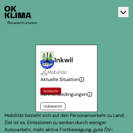
Bewertungen
Aktiv werden
Über OK Klima
Kontakt
Inkwil
Deutsch
Mobilität
Français
Aktuelle Situation
Schlecht
Rahmenbedingungen
Unbekannt
Mobilität bezieht sich auf den Personenverkehr zu Land.
Ziel ist es, Emissionen zu senken durch weniger
Autoverkehr, mehr aktive Fortbewegung, gute ÖV-