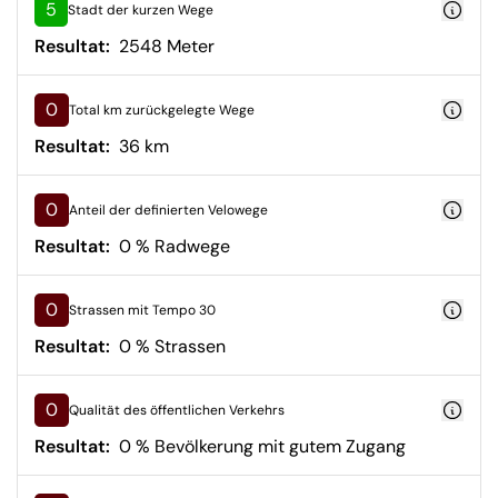
5
Stadt der kurzen Wege
Resultat:
2548 Meter
0
Total km zurückgelegte Wege
Resultat:
36 km
0
Anteil der definierten Velowege
Resultat:
0 % Radwege
0
Strassen mit Tempo 30
Resultat:
0 % Strassen
0
Qualität des öffentlichen Verkehrs
Resultat:
0 % Bevölkerung mit gutem Zugang