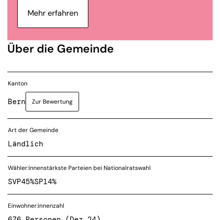
Mehr erfahren
Über die Gemeinde
Kanton
Bern
Zur Bewertung
Art der Gemeinde
Ländlich
Wähler:innenstärkste Parteien bei Nationalratswahl
SVP
45%
SP
14%
Einwohner:innenzahl
676 Personen (Dez 24)