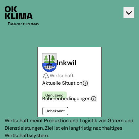
Bewertungen
Aktiv werden
Über OK Klima
Kontakt
Inkwil
Deutsch
Wirtschaft
Français
Aktuelle Situation
Genügend
Rahmenbedingungen
Unbekannt
Wirtschaft meint Produktion und Logistik von Gütern und
Dienstleistungen. Ziel ist ein langfristig nachhaltiges
Wirtschaftssystem.