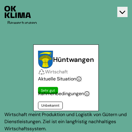
Bewertungen
Aktiv werden
Über OK Klima
Kontakt
Hüntwangen
Deutsch
Wirtschaft
Français
Aktuelle Situation
Sehr gut
Rahmenbedingungen
Unbekannt
Wirtschaft meint Produktion und Logistik von Gütern und
Dienstleistungen. Ziel ist ein langfristig nachhaltiges
Wirtschaftssystem.