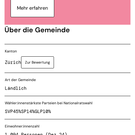
Mehr erfahren
Über die Gemeinde
Kanton
Zürich
Zur Bewertung
Art der Gemeinde
Ländlich
Wähler:innenstärkste Parteien bei Nationalratswahl
SVP
45%
SP
14%
GLP
10%
Einwohner:innenzahl
1 094 Personen (Dez 24)