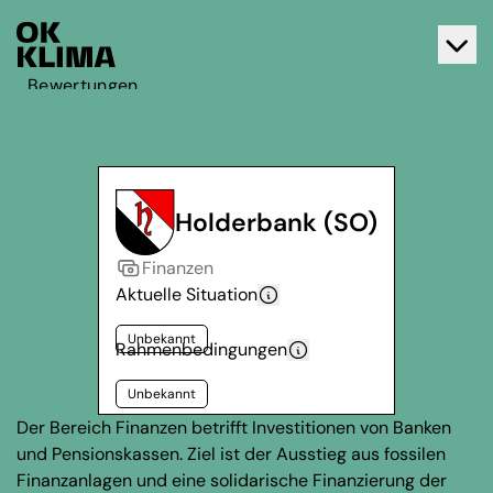
Bewertungen
Aktiv werden
Über OK Klima
Kontakt
Holderbank (SO)
Deutsch
Finanzen
Français
Aktuelle Situation
Unbekannt
Rahmenbedingungen
Unbekannt
Der Bereich Finanzen betrifft Investitionen von Banken
und Pensionskassen. Ziel ist der Ausstieg aus fossilen
Finanzanlagen und eine solidarische Finanzierung der