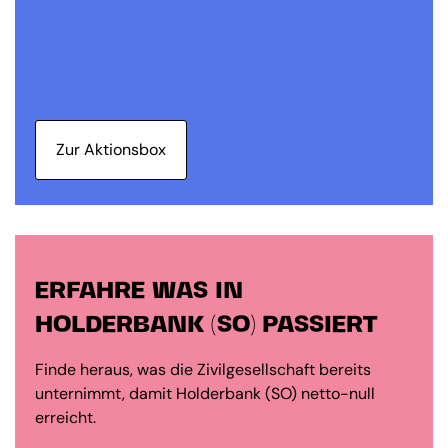
Zur Aktionsbox
ERFAHRE WAS IN
HOLDERBANK (SO) PASSIERT
Finde heraus, was die Zivilgesellschaft bereits
unternimmt, damit Holderbank (SO) netto-null
erreicht.