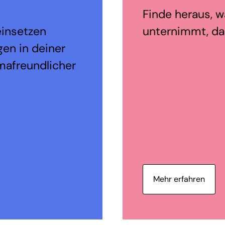
Finde heraus, wa
einsetzen
unternimmt, dam
en in deiner
mafreundlicher
Mehr erfahren