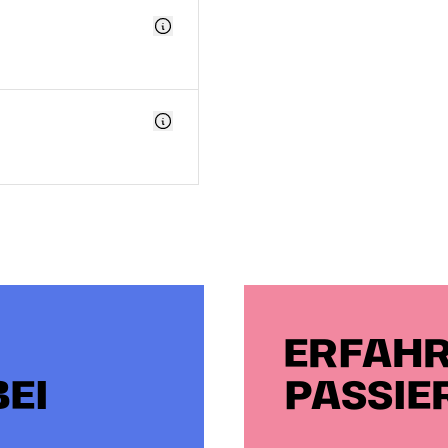
ERFAHR
EI
PASSIE