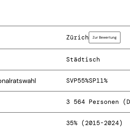
Zürich
Zur Bewertung
Städtisch
onalratswahl
SVP
55%
SP
11%
3 564 Personen (
35% (2015-2024)