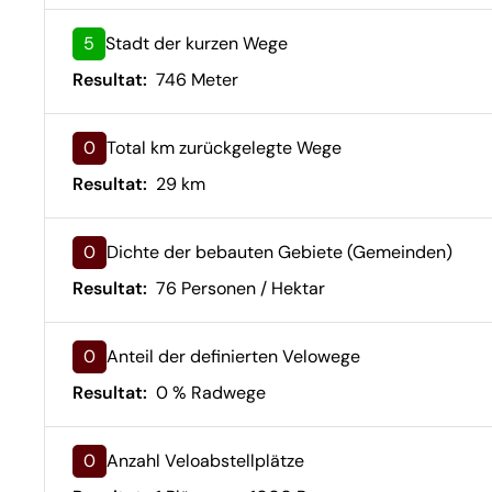
5
Stadt der kurzen Wege
Resultat:
746 Meter
0
Total km zurückgelegte Wege
Resultat:
29 km
0
Dichte der bebauten Gebiete (Gemeinden)
Resultat:
76 Personen / Hektar
0
Anteil der definierten Velowege
Resultat:
0 % Radwege
0
Anzahl Veloabstellplätze