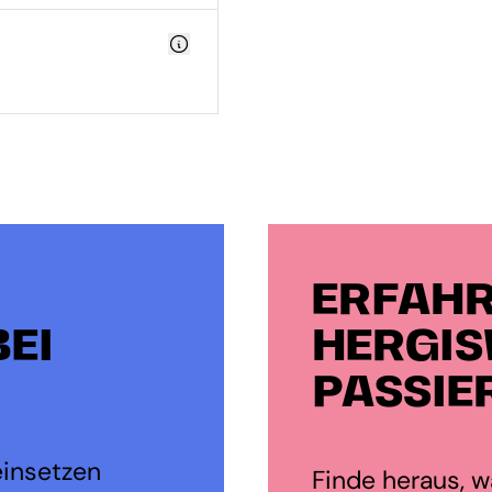
ERFAHR
EI
HERGIS
PASSIE
einsetzen
Finde heraus, wa