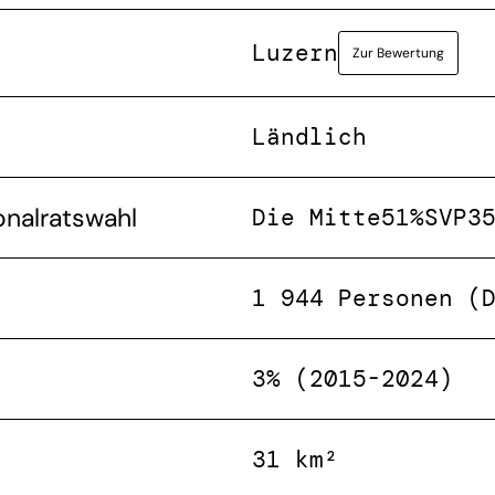
Luzern
Zur Bewertung
Ländlich
onalratswahl
Die Mitte
51%
SVP
3
1 944 Personen (
3% (2015-2024)
31 km²