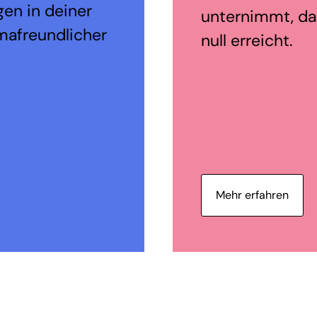
en in deiner
unternimmt, dam
mafreundlicher
null erreicht.
Mehr erfahren