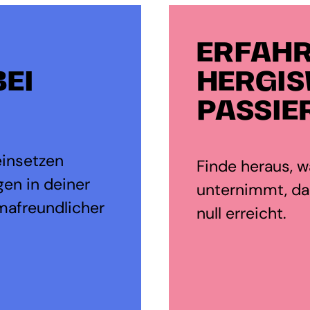
ERFAHR
EI
HERGIS
PASSIE
einsetzen
Finde heraus, wa
en in deiner
unternimmt, dam
mafreundlicher
null erreicht.