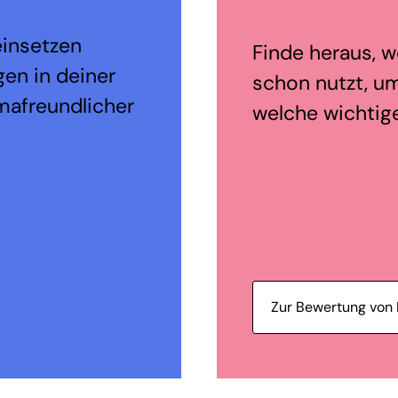
einsetzen
Finde heraus, 
en in deiner
schon nutzt, um
mafreundlicher
welche wichtig
Zur Bewertung von