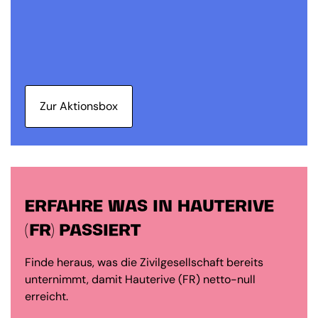
Zur Aktionsbox
ERFAHRE WAS IN HAUTERIVE
(FR) PASSIERT
Finde heraus, was die Zivilgesellschaft bereits
unternimmt, damit Hauterive (FR) netto-null
erreicht.