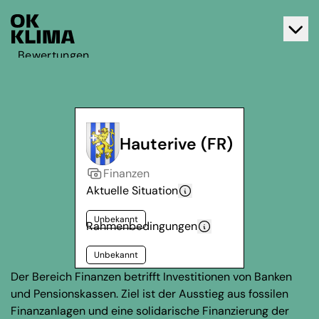
Bewertungen
Aktiv werden
Über OK Klima
Kontakt
Hauterive (FR)
Deutsch
Finanzen
Français
Aktuelle Situation
Unbekannt
Rahmenbedingungen
Unbekannt
Der Bereich Finanzen betrifft Investitionen von Banken
und Pensionskassen. Ziel ist der Ausstieg aus fossilen
Finanzanlagen und eine solidarische Finanzierung der