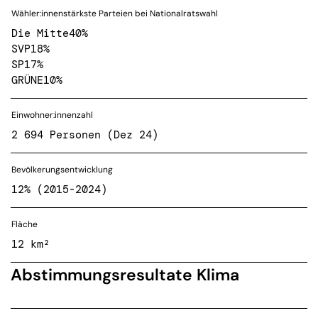
Wähler:innenstärkste Parteien bei Nationalratswahl
Die Mitte
40%
SVP
18%
SP
17%
GRÜNE
10%
Einwohner:innenzahl
2 694 Personen (Dez 24)
Bevölkerungsentwicklung
12% (2015-2024)
Fläche
12 km²
Abstimmungsresultate Klima