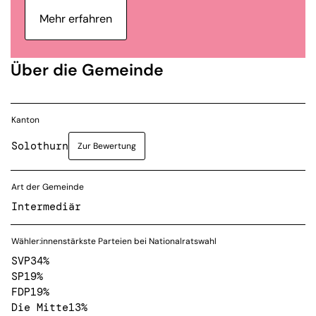
Mehr erfahren
Über die Gemeinde
Kanton
Solothurn
Zur Bewertung
Art der Gemeinde
Intermediär
Wähler:innenstärkste Parteien bei Nationalratswahl
SVP
34%
SP
19%
FDP
19%
Die Mitte
13%