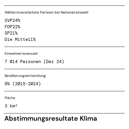
Wähler:innenstärkste Parteien bei Nationalratswahl
SVP
24%
FDP
22%
SP
21%
Die Mitte
11%
Einwohner:innenzahl
7 014 Personen (Dez 24)
Bevölkerungsentwicklung
9% (2015-2024)
Fläche
3 km²
Abstimmungsresultate Klima