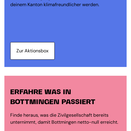
deinem Kanton klimafreundlicher werden.
Zur Aktionsbox
ERFAHRE WAS IN
BOTTMINGEN PASSIERT
Finde heraus, was die Zivilgesellschaft bereits
unternimmt, damit Bottmingen netto-null erreicht.