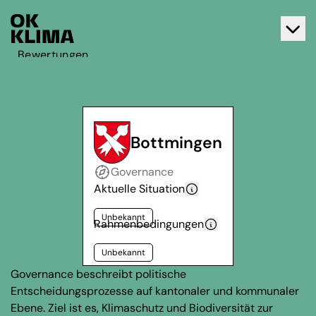
Bewertungen
Aktiv werden
Über OK Klima
Kontakt
Bottmingen
Deutsch
Governance
Français
Aktuelle Situation
Unbekannt
Rahmenbedingungen
Unbekannt
Governance beschreibt politische
Entscheidungsprozesse auf kantonaler und kommunaler
Ebene. Ziel ist es, Klimaschutz und Biodiversität zur