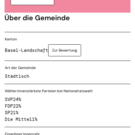
Über die Gemeinde
Kanton
Basel-Landschaft
Zur Bewertung
Art der Gemeinde
Städtisch
Wähler:innenstärkste Parteien bei Nationalratswahl
SVP
24%
FDP
22%
SP
21%
Die Mitte
11%
Einwohner:innenzahl