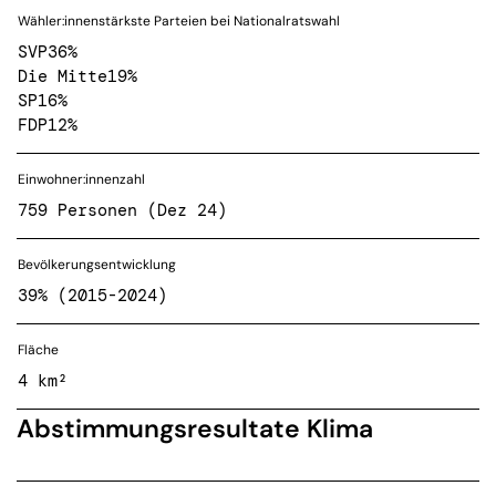
Wähler:innenstärkste Parteien bei Nationalratswahl
SVP
36%
Die Mitte
19%
SP
16%
FDP
12%
Einwohner:innenzahl
759 Personen (Dez 24)
Bevölkerungsentwicklung
39% (2015-2024)
Fläche
4 km²
Abstimmungsresultate Klima