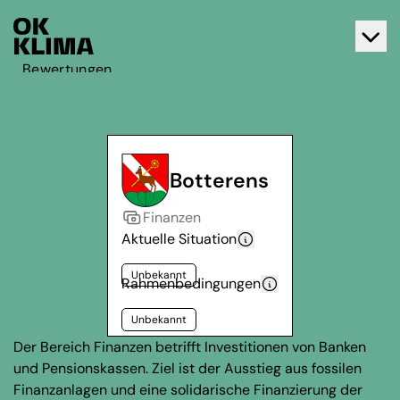
Bewertungen
Aktiv werden
Über OK Klima
Kontakt
Botterens
Deutsch
Finanzen
Français
Aktuelle Situation
Unbekannt
Rahmenbedingungen
Unbekannt
Der Bereich Finanzen betrifft Investitionen von Banken
und Pensionskassen. Ziel ist der Ausstieg aus fossilen
Finanzanlagen und eine solidarische Finanzierung der