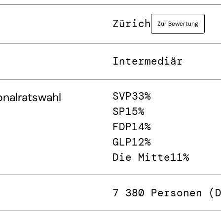
Zürich
Zur Bewertung
Intermediär
SVP
33%
onalratswahl
SP
15%
FDP
14%
GLP
12%
Die Mitte
11%
7 380 Personen (