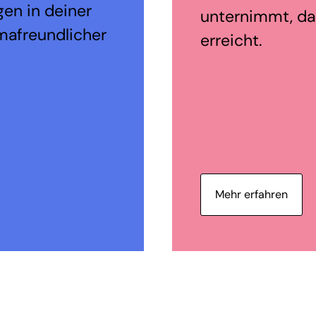
en in deiner
unternimmt, da
mafreundlicher
erreicht.
Mehr erfahren