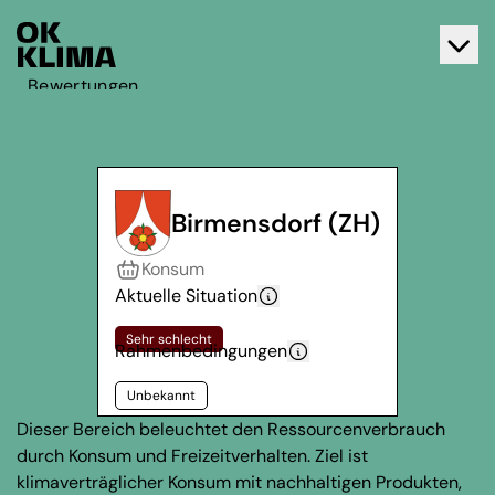
Bewertungen
Aktiv werden
Über OK Klima
Kontakt
Birmensdorf (ZH)
Deutsch
Konsum
Français
Aktuelle Situation
Sehr schlecht
Rahmenbedingungen
Unbekannt
Dieser Bereich beleuchtet den Ressourcenverbrauch
durch Konsum und Freizeitverhalten. Ziel ist
klimaverträglicher Konsum mit nachhaltigen Produkten,