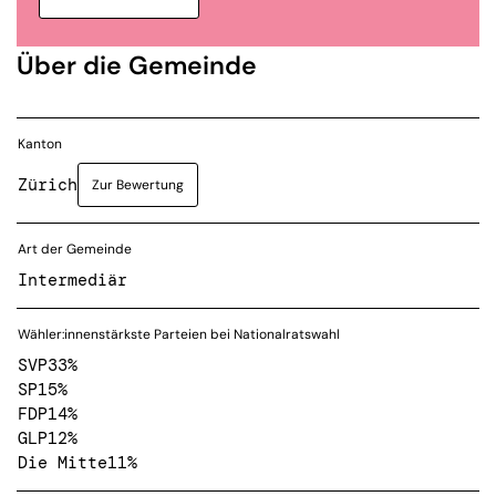
Über die Gemeinde
Kanton
Zürich
Zur Bewertung
Art der Gemeinde
Intermediär
Wähler:innenstärkste Parteien bei Nationalratswahl
SVP
33%
SP
15%
FDP
14%
GLP
12%
Die Mitte
11%