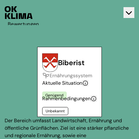
Bewertungen
Aktiv werden
Über OK Klima
Kontakt
Biberist
Deutsch
Ernährungssystem
Français
Aktuelle Situation
Genügend
Rahmenbedingungen
Unbekannt
Der Bereich umfasst Landwirtschaft, Ernährung und
öffentliche Grünflächen. Ziel ist eine stärker pflanzliche
und regionale Ernährung, sowie eine