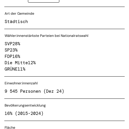
Art der Gemeinde
Städtisch
Wähler:innenstärkste Parteien bei Nationalratswahl
SVP
28%
SP
23%
FDP
16%
Die Mitte
12%
GRÜNE
11%
Einwohner:innenzahl
9 545 Personen (Dez 24)
Bevölkerungsentwicklung
16% (2015-2024)
Fläche