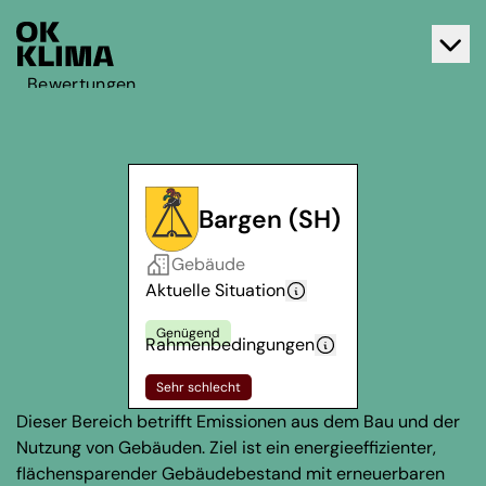
Bewertungen
Aktiv werden
Über OK Klima
Kontakt
Bargen (SH)
Deutsch
Gebäude
Français
Aktuelle Situation
Genügend
Rahmenbedingungen
Sehr schlecht
Dieser Bereich betrifft Emissionen aus dem Bau und der
Nutzung von Gebäuden. Ziel ist ein energieeffizienter,
flächensparender Gebäudebestand mit erneuerbaren