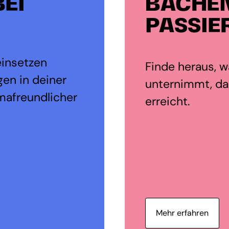
EI
BACHE
PASSIE
einsetzen
Finde heraus, wa
en in deiner
unternimmt, da
mafreundlicher
erreicht.
Mehr erfahren