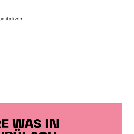
alitativen
E WAS IN