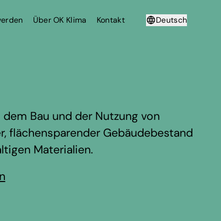
werden
Über OK Klima
Kontakt
Deutsch
Français
us dem Bau und der Nutzung von
nter, flächensparender Gebäudebestand
tigen Materialien.
en