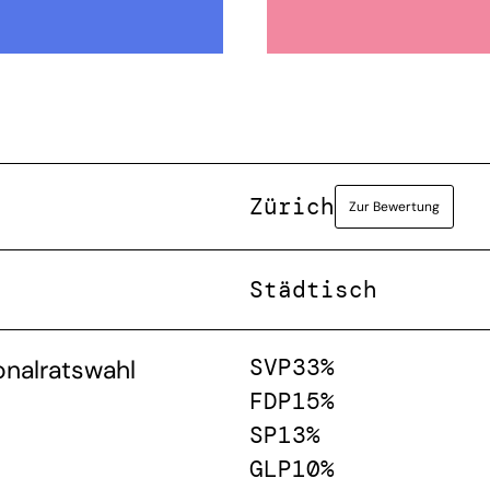
Zürich
Zur Bewertung
Städtisch
SVP
33%
onalratswahl
FDP
15%
SP
13%
GLP
10%