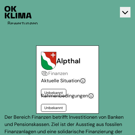
Bewertungen
Aktiv werden
Über OK Klima
Kontakt
Alpthal
Deutsch
Finanzen
Français
Aktuelle Situation
Unbekannt
Rahmenbedingungen
Unbekannt
Der Bereich Finanzen betrifft Investitionen von Banken
und Pensionskassen. Ziel ist der Ausstieg aus fossilen
Finanzanlagen und eine solidarische Finanzierung der