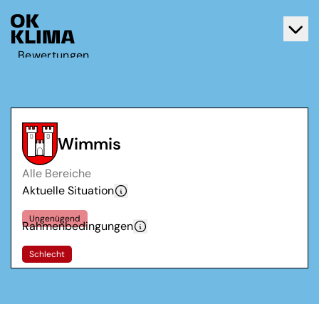
Bewertungen
Aktiv werden
Über OK Klima
Kontakt
Wimmis
Deutsch
Alle Bereiche
Français
Aktuelle Situation
Ungenügend
Rahmenbedingungen
Schlecht