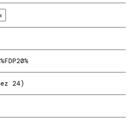
g
2%
FDP
20%
Dez 24)