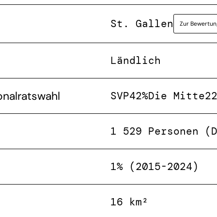
St. Gallen
Zur Bewertun
Ländlich
onalratswahl
SVP
42%
Die Mitte
2
1 529 Personen (
1% (2015-2024)
16 km²