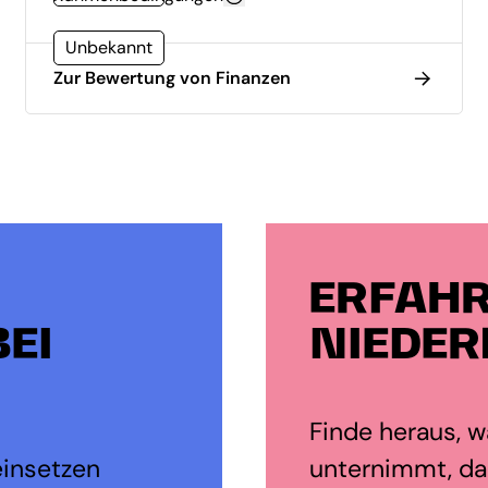
Unbekannt
Zur Bewertung von Finanzen
ERFAHR
EI
NIEDER
Finde heraus, wa
einsetzen
unternimmt, da