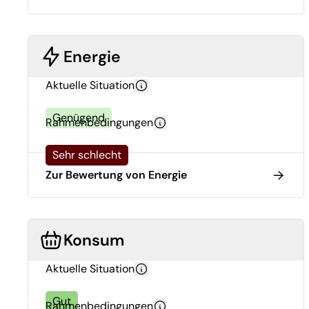
Energie
Aktuelle Situation
Genügend
Rahmenbedingungen
Sehr schlecht
Zur Bewertung von Energie
Konsum
Aktuelle Situation
Gut
Rahmenbedingungen