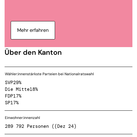
Mehr erfahren
Über den Kanton
Wähler:innenstärkste Parteien bei Nationalratswahl
SVP
29%
Die Mitte
18%
FDP
17%
SP
17%
Einwohner:innenzahl
289 792 Personen ((Dez 24)