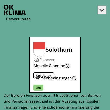
Bewertungen
Aktiv werden
Über OK Klima
Kontakt
Solothurn
Deutsch
Finanzen
Français
Aktuelle Situation
Unbekannt
Rahmenbedingungen
Gut
Der Bereich Finanzen betrifft Investitionen von Banken
und Pensionskassen. Ziel ist der Ausstieg aus fossilen
Finanzanlagen und eine solidarische Finanzierung der