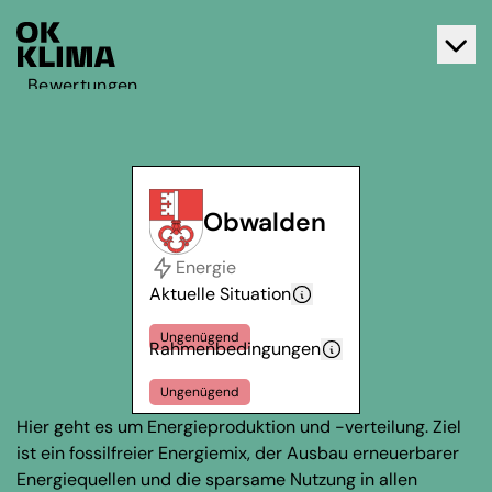
Bewertungen
Aktiv werden
Über OK Klima
Kontakt
Obwalden
Deutsch
Energie
Français
Aktuelle Situation
Ungenügend
Rahmenbedingungen
Ungenügend
Hier geht es um Energieproduktion und -verteilung. Ziel
ist ein fossilfreier Energiemix, der Ausbau erneuerbarer
Energiequellen und die sparsame Nutzung in allen