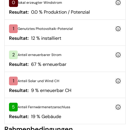
0
lokal erzeugter Windstrom
Resultat:
0.0 % Produktion / Potenzial
1
Genutztes Photovoltaik-Potenzial
Resultat:
12 % installiert
2
Anteil erneuerbarer Strom
Resultat:
67 % erneuerbar
1
Anteil Solar und Wind CH
Resultat:
9 % erneuerbar CH
5
Anteil Fernwärmenetzanschluss
Resultat:
19 % Gebäude
Rahmenbedingungen