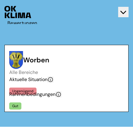
Bewertungen
Aktiv werden
Über OK Klima
Kontakt
Worben
Deutsch
Alle Bereiche
Français
Aktuelle Situation
Ungenügend
Rahmenbedingungen
Gut