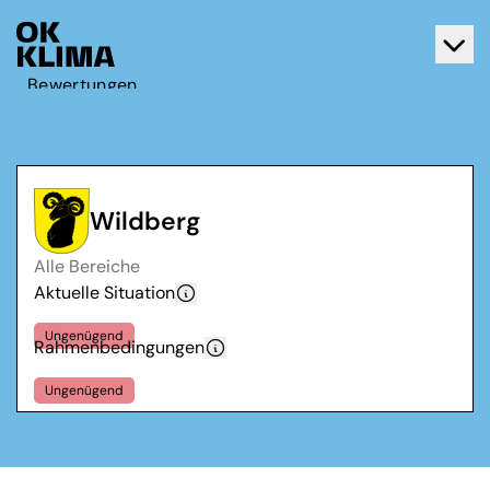
Bewertungen
Aktiv werden
Über OK Klima
Kontakt
Wildberg
Deutsch
Alle Bereiche
Français
Aktuelle Situation
Ungenügend
Rahmenbedingungen
Ungenügend