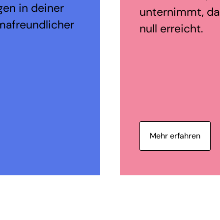
en in deiner
unternimmt, da
mafreundlicher
null erreicht.
Mehr erfahren