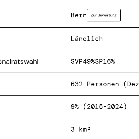
Bern
Zur Bewertung
Ländlich
onalratswahl
SVP
49%
SP
16%
632 Personen (De
9% (2015-2024)
3 km²