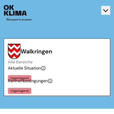
Bewertungen
Aktiv werden
Über OK Klima
Kontakt
Walkringen
Deutsch
Alle Bereiche
Français
Aktuelle Situation
Ungenügend
Rahmenbedingungen
Ungenügend